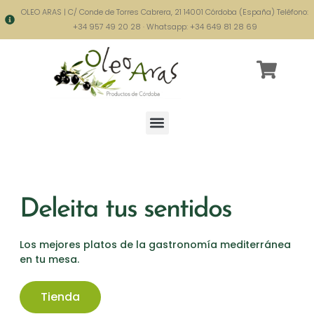
OLEO ARAS | C/ Conde de Torres Cabrera, 21 14001 Córdoba (España) Teléfono:
+34 957 49 20 28 · Whatsapp: +34 649 81 28 69
Deleita tus sentidos
Los mejores platos de la gastronomía mediterránea
en tu mesa.
Tienda